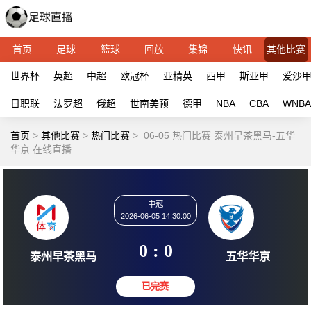
首页
足球
篮球
回放
集锦
快讯
其他比赛
世界杯
英超
中超
欧冠杯
亚精英
西甲
斯亚甲
爱沙
日职联
法罗超
俄超
世南美预
德甲
NBA
CBA
WNBA
首页
>
其他比赛
>
热门比赛
>
06-05 热门比赛 泰州早茶黑马-五华
华京 在线直播
中冠
2026-06-05 14:30:00
0 : 0