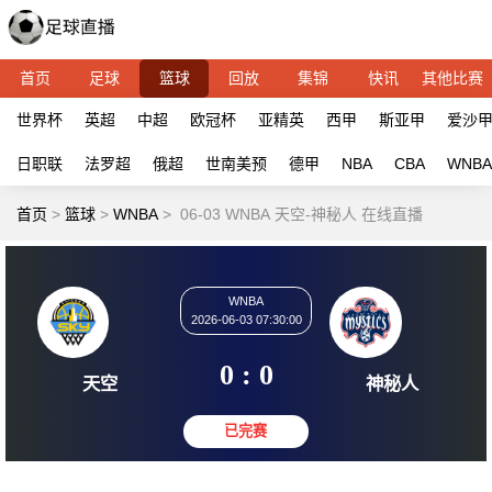
首页
足球
篮球
回放
集锦
快讯
其他比赛
世界杯
英超
中超
欧冠杯
亚精英
西甲
斯亚甲
爱沙
日职联
法罗超
俄超
世南美预
德甲
NBA
CBA
WNBA
首页
>
篮球
>
WNBA
>
06-03 WNBA 天空-神秘人 在线直播
WNBA
2026-06-03 07:30:00
0 : 0
天空
神秘