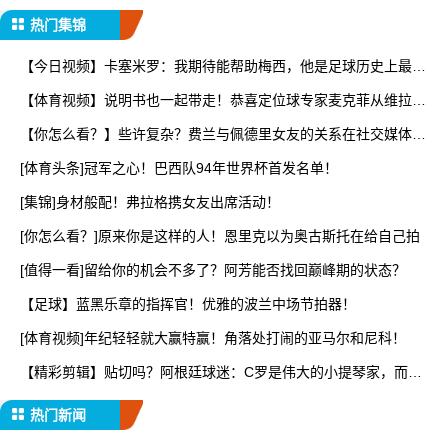
【全场回放】
热门集锦
【今日视频】卡塞米罗：我期待能帮助梅西，他是足球历史上最伟
大
【体育视频】说明书也一起带走！恭喜定位球专家麦克菲从维拉转
投
【你怎么看？】些许复杂？费兰与佩德里女友的关系在社交媒体上
引
[体育头条]冠军之心！巴西队94年世界杯首发名单！
[集锦]身材般配！弗拉格携女友出席活动！
[你怎么看？]原来你是这样的人！恩里克以为奥古斯托在给自己拍
[值得一看]留给你的机会不多了？阿芳能否找回巅峰期的状态？
【足球】蓝黑乐章的指挥官！优雅的波兰中场节拍器！
[体育视频]年纪轻轻就大赢特赢！角落处打闹的亚马尔和尼科！
【精彩剪辑】贴切吗？阿根廷球迷：C罗是伟大的小提琴家，而梅
西
热门新闻