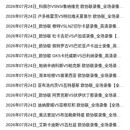
回放】
2026年07月24日_科佩尔VSNSI鲁纳维克 欧协联录像_全场录像
【高清回放】
2026年07月24日 卢多格雷茨VS特拉维夫夏普尔 欧协联_全场录像
【视频集锦】
2026年07月24日_欧协联 根特VSLNZ切尔卡瑟录像_高清录像
【全场回放】
2026年07月24日_欧协联 杜卡吉尼VS卢加诺录像_全场录像【高
清回放】
2026年07月24日_欧协联 佩特罗古VS巴尼亚卢卡战士录像_高清
录像【全场回放】
2026年07月24日_欧协联 GKS卡托威斯VS日利纳录像_高清录像
【全场回放】
2026年07月24日_帕纳辛纳科斯VS帕克斯 欧协联录像_全场录像
【全场回放】
2026年07月24日_哥本哈根VS普莱西亚 欧协联录像_全场录像
【全场回放】
2026年07月24日 亚布洛内茨VS瓦特基斯 欧协联_全场录像【全场
回放】
2026年07月24日_欧协联 阿贾克斯VS伏伊伏丁那录像_全场录像
【全场回放】
2026年07月24日 迪纳摩城VS亚穆尼积 欧协联_全场录像【全场回
放】
2026年07月24日_奥达里加VS布加勒斯特星 欧协联录像_全场录
像【高清回放】
2026年07月24日_艾斯卡迪斯VS瓦杜兹 欧协联录像_全场录像