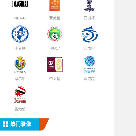
NBA-G
亚美超
亚洲杯
中台联
中U17
印尼甲
摩尔甲
中女超
澳威超
香港超
热门录像