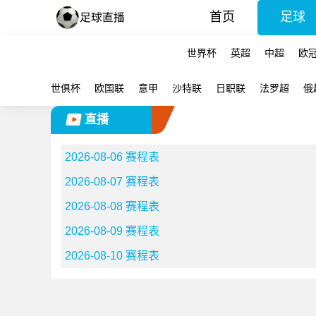
首页
足球
世界杯
英超
中超
欧
世俱杯
欧国联
意甲
沙特联
日职联
法罗超
俄
直播
2026-08-06 赛程表
2026-08-07 赛程表
2026-08-08 赛程表
2026-08-09 赛程表
2026-08-10 赛程表