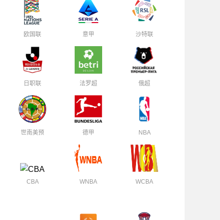
欧国联
意甲
沙特联
日职联
法罗超
俄超
世南美预
德甲
NBA
CBA
WNBA
WCBA