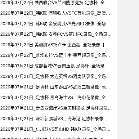
2026年07月22日 陕西联合VS兰州陇原竞技 足协杯_全场
录像【全场回放】
2026年07月22日_韩K联 浦项铁人VSFC首尔录像_高清录
像【全场回放】
2026年07月22日_韩K联 金泉尚武VS光州FC录像_全场录
像【高清回放】
2026年07月22日_韩K联 安养FCVS富川FC录像_全场录像
【视频集锦】
2026年07月22日 美洲狮VS托卢卡 墨西超_全场录像【视
频集锦】
2026年07月22日_普埃布拉VS蓝十字 墨西超录像_全场录
像【高清回放】
2026年07月21日 成都蓉城VS云南玉昆 足协杯_全场录像
【全场回放】
2026年07月21日_足协杯 大连英博VS河南队录像_全场录
像【全场回放】
2026年07月21日_足协杯 山东泰山VS武汉三镇录像_高清
录像【全场回放】
2026年07月21日_足协杯 青岛海牛VS上海申花录像_全场
录像【高清回放】
2026年07月21日_青岛西海岸VS重庆铜梁龙 足协杯录像_
高清录像【全场回放】
2026年07月21日_深圳新鹏城VS上海海港 足协杯录像_全
场录像【视频集锦】
2026年07月21日_仁川联VS蔚山HD 韩K联录像_全场录像
【视频集锦】