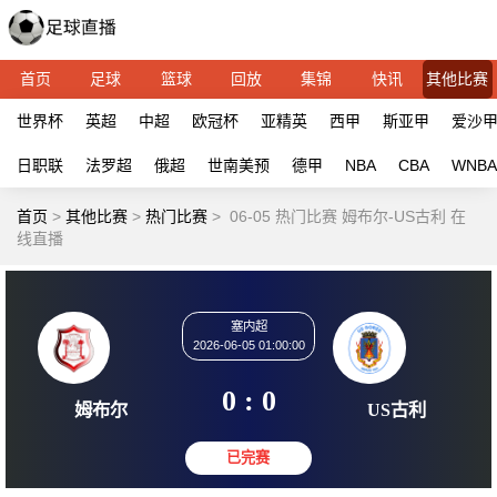
首页
足球
篮球
回放
集锦
快讯
其他比赛
世界杯
英超
中超
欧冠杯
亚精英
西甲
斯亚甲
爱沙
日职联
法罗超
俄超
世南美预
德甲
NBA
CBA
WNBA
首页
>
其他比赛
>
热门比赛
>
06-05 热门比赛 姆布尔-US古利 在
线直播
塞内超
2026-06-05 01:00:00
0 : 0