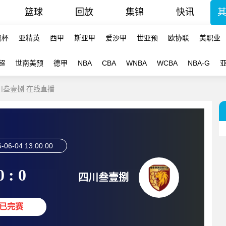
篮球
回放
集锦
快讯
冠杯
亚精英
西甲
斯亚甲
爱沙甲
世亚预
欧协联
美职业
超
世南美预
德甲
NBA
CBA
WNBA
WCBA
NBA-G
四川叁壹捌 在线直播
-06-04 13:00:00
0 : 0
四川叁壹捌
已完赛