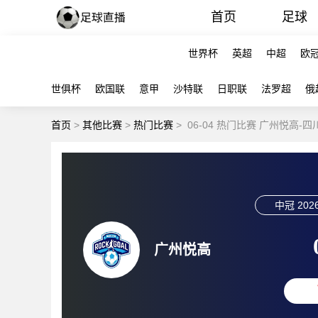
首页
足球
世界杯
英超
中超
欧
世俱杯
欧国联
意甲
沙特联
日职联
法罗超
俄
首页
>
其他比赛
>
热门比赛
>
06-04 热门比赛 广州悦高-
中冠
2026
广州悦高