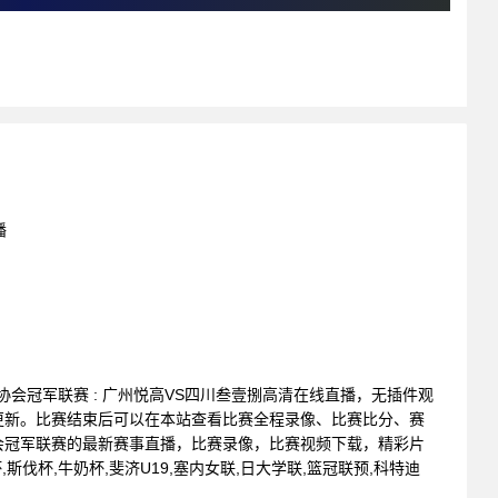
播
会员协会冠军联赛 : 广州悦高VS四川叁壹捌高清在线直播，无插件观
更新。比赛结束后可以在本站查看比赛全程录像、比赛比分、赛
会冠军联赛的最新赛事直播，比赛录像，比赛视频下载，精彩片
斯伐杯,牛奶杯,斐济U19,塞内女联,日大学联,篮冠联预,科特迪