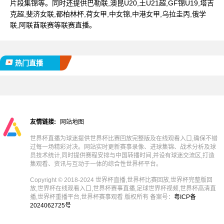
片段集锦等。同时还提供巴勒联,澳昆U20,土U21超,GF锦U19,塔吉
克超,斐济女联,都柏林杯,荷女甲,中女锦,中港女甲,乌拉圭丙,俄学
联,阿联酋联赛等联赛直播。
热门直播
友情链接:
网站地图
世界杯直播为球迷提供世界杯比赛回放完整版及在线观看入口,确保不错
过每一场精彩对决。网站实时更新赛事录像、进球集锦、战术分析及球
员技术统计,同时提供赛程安排与中国转播时间,并设有球迷交流区,打造
集观看、资讯与互动于一体的综合性世界杯平台。
Copyright © 2018-2024 世界杯直播,世界杯比赛回放,世界杯完整版回
放,世界杯在线观看入口,世界杯赛事直播,足球世界杯视频,世界杯高清直
播,世界杯重播平台,世界杯赛事观看 版权所有 备案号：
粤ICP备
2024062725号