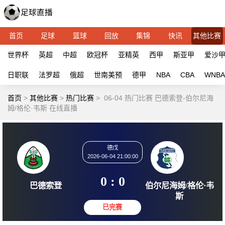
首页
足球
篮球
回放
集锦
快讯
其他比赛
世界杯
英超
中超
欧冠杯
亚精英
西甲
斯亚甲
爱沙
日职联
法罗超
俄超
世南美预
德甲
NBA
CBA
WNBA
首页
>
其他比赛
>
热门比赛
>
06-04 热门比赛 巴德索登-伯尔尼海
姆/格伦·韦斯 在线直播
德戊
2026-06-04 21:00:00
0 : 0