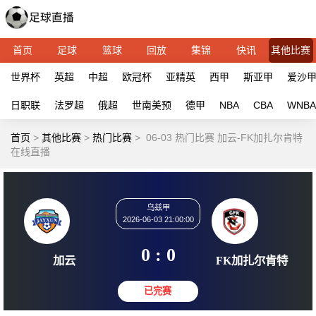
首页
足球
篮球
回放
集锦
快讯
其他比赛
世界杯
英超
中超
欧冠杯
亚精英
西甲
斯亚甲
爱沙
日职联
法罗超
俄超
世南美预
德甲
NBA
CBA
WNBA
首页
>
其他比赛
>
热门比赛
>
06-03 热门比赛 加云-FK加扎尔肯特
在线直播
乌兹甲
2026-06-03 21:00:00
0 : 0