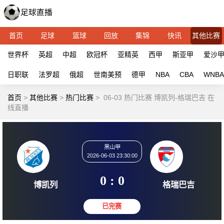
首页
足球
篮球
回放
集锦
快讯
其他比赛
世界杯
英超
中超
欧冠杯
亚精英
西甲
斯亚甲
爱沙
日职联
法罗超
俄超
世南美预
德甲
NBA
CBA
WNBA
首页
>
其他比赛
>
热门比赛
>
06-03 热门比赛 博凯列-格瑞巴吉 在
线直播
黑山甲
2026-06-03 23:30:00
0 : 0