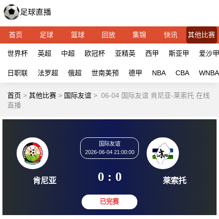
首页
足球
篮球
回放
集锦
快讯
其他比赛
世界杯
英超
中超
欧冠杯
亚精英
西甲
斯亚甲
爱沙
日职联
法罗超
俄超
世南美预
德甲
NBA
CBA
WNBA
首页
>
其他比赛
>
国际友谊
>
06-04 国际友谊 肯尼亚-莱索托 在线
直播
国际友谊
2026-06-04 21:00:00
0 : 0