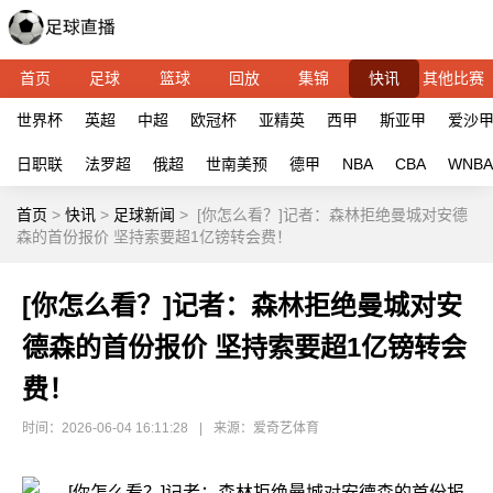
首页
足球
篮球
回放
集锦
快讯
其他比赛
世界杯
英超
中超
欧冠杯
亚精英
西甲
斯亚甲
爱沙
日职联
法罗超
俄超
世南美预
德甲
NBA
CBA
WNBA
首页
>
快讯
>
足球新闻
>
[你怎么看？]记者：森林拒绝曼城对安德
森的首份报价 坚持索要超1亿镑转会费！
[你怎么看？]记者：森林拒绝曼城对安
德森的首份报价 坚持索要超1亿镑转会
费！
时间：2026-06-04 16:11:28
|
来源：爱奇艺体育