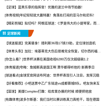
【足球】蓝黑乐章的指挥官！优雅的波兰中场节拍器！
[体育视频]年纪轻轻就大赢特赢！角落处打闹的亚马尔和尼科！
【精彩剪辑】贴切吗？阿根廷球迷：C罗是伟大的小提琴家，而梅
西
足球新闻
【球迷报道】完美替身！措利斯36场17球23助，定位球创造机
【体育头条】加拉：埃基蒂克大伤后很难完全恢复，切尔西的福法
纳
[你怎么看？]世界杯决赛在美国收视6280万仅次超级碗1.2
[体育报道]夸梅：詹姆斯真是国王啊 萧华都得听他的 新赛季日
[球迷看点]金球奖官网谈布阿迪：世界杯表现引人注目，发挥沉稳
【好看推荐】小吧送票中乙广东铭途vs成都蓉城B队，吧友快来互
【篮球】美媒Complex打趣：给库里办展的时候 顺便把他放
[有趣体育]波多尔斯基：我们当时比赛训练真刀真枪干，现在德国