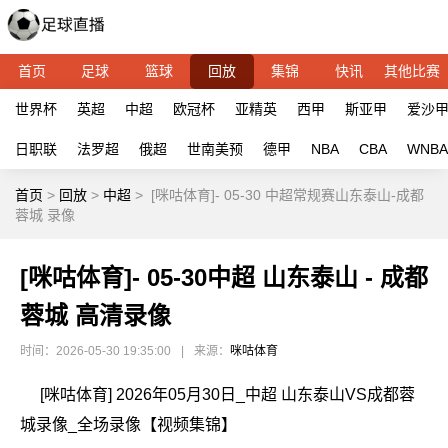
首页
足球
篮球
回放
集锦
快讯
其他比赛
世界杯
英超
中超
欧冠杯
亚精英
西甲
斯亚甲
爱沙
日职联
法罗超
俄超
世南美预
德甲
NBA
CBA
WNBA
首页
>
回放
>
中超
>
[咪咕体育]- 05-30 中超常规赛山东泰山-成都
蓉城 录像
[咪咕体育]- 05-30中超 山东泰山 - 成都
蓉城 高清录像
时间：2026-05-30 19:35:00
|
来源：
咪咕体育
[咪咕体育] 2026年05月30日_中超 山东泰山VS成都蓉
城录像_全场录像【视频集锦】