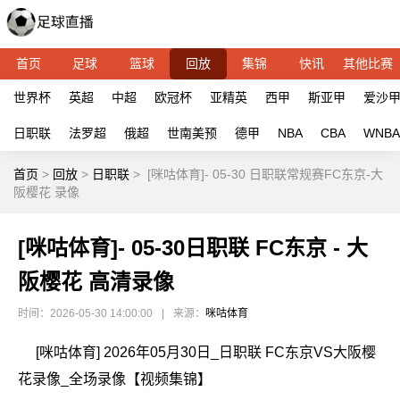
首页
足球
篮球
回放
集锦
快讯
其他比赛
世界杯
英超
中超
欧冠杯
亚精英
西甲
斯亚甲
爱沙
日职联
法罗超
俄超
世南美预
德甲
NBA
CBA
WNBA
首页
>
回放
>
日职联
>
[咪咕体育]- 05-30 日职联常规赛FC东京-大
阪樱花 录像
[咪咕体育]- 05-30日职联 FC东京 - 大
阪樱花 高清录像
时间：2026-05-30 14:00:00
|
来源：
咪咕体育
[咪咕体育] 2026年05月30日_日职联 FC东京VS大阪樱
花录像_全场录像【视频集锦】