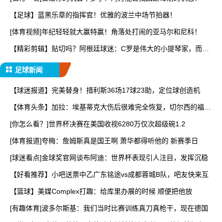
【足球】蓝黑乐章的指挥官！优雅的波兰中场节拍器！
[体育视频]年纪轻轻就大赢特赢！角落处打闹的亚马尔和尼科！
【精彩剪辑】贴切吗？阿根廷球迷：C罗是伟大的小提琴家，而梅
西
足球新闻
【球迷报道】完美替身！措利斯36场17球23助，定位球创造机
【体育头条】加拉：埃基蒂克大伤后很难完全恢复，切尔西的福法
纳
[你怎么看？]世界杯决赛在美国收视6280万仅次超级碗1.2
[体育报道]夸梅：詹姆斯真是国王啊 萧华都得听他的 新赛季日
[球迷看点]金球奖官网谈布阿迪：世界杯表现引人注目，发挥沉稳
【好看推荐】小吧送票中乙广东铭途vs成都蓉城B队，吧友快来互
【篮球】美媒Complex打趣：给库里办展的时候 顺便把他放
[有趣体育]波多尔斯基：我们当时比赛训练真刀真枪干，现在德国