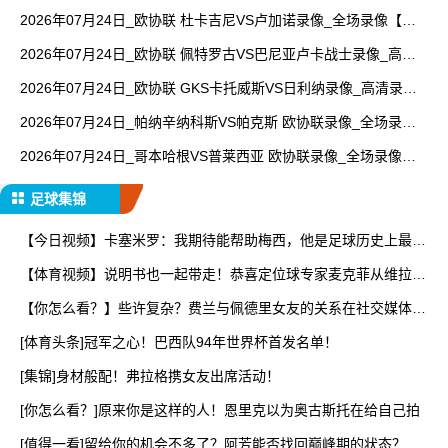
【全场回放】
2026年07月24日_欧协联 杜卡吉尼VS卢加诺录像_全场录像【高
清回放】
2026年07月24日_欧协联 佩特罗古VS巴尼亚卢卡战士录像_高清
录像【全场回放】
2026年07月24日_欧协联 GKS卡托威斯VS日利纳录像_高清录像
【全场回放】
2026年07月24日_帕纳辛纳科斯VS帕克斯 欧协联录像_全场录像
【全场回放】
2026年07月24日_哥本哈根VS普莱西亚 欧协联录像_全场录像
【全场回放】
足球集锦
【今日视频】卡塞米罗：我期待能帮助梅西，他是足球历史上最伟
大
【体育视频】说明书也一起带走！恭喜定位球专家麦克菲从维拉转
投
【你怎么看？】些许复杂？费兰与佩德里女友的关系在社交媒体上
引
[体育头条]冠军之心！巴西队94年世界杯首发名单！
[集锦]身材般配！弗拉格携女友出席活动！
[你怎么看？]原来你是这样的人！恩里克以为奥古斯托在给自己拍
[值得一看]留给你的机会不多了？阿芳能否找回巅峰期的状态？