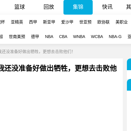
篮球
回放
集锦
快讯
冠杯
亚精英
西甲
斯亚甲
爱沙甲
世亚预
欧协联
美职业
超
世南美预
德甲
NBA
CBA
WNBA
WCBA
NBA-G
：我还没准备好做出牺牲，更想去击败他们！
：我还没准备好做出牺牲，更想去击败他