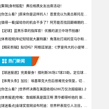
[集锦]身材般配！弗拉格携女友出席活动！
[你怎么看？]原来你是这样的人！恩里克以为奥古斯托在给
自己拍
[值得一看]留给你的机会不多了？阿芳能否找回巅峰期的状
态？
【足球】蓝黑乐章的指挥官！优雅的波兰中场节拍器！
[体育视频]年纪轻轻就大赢特赢！角落处打闹的亚马尔和尼
科！
【精彩剪辑】贴切吗？阿根廷球迷：C罗是伟大的小提琴
家，而梅西
热门新闻
【球迷报道】完美替身！措利斯36场17球23助，定位球创
造机
【体育头条】加拉：埃基蒂克大伤后很难完全恢复，切尔
西的福法纳
[你怎么看？]世界杯决赛在美国收视6280万仅次超级碗1.2
[体育报道]夸梅：詹姆斯真是国王啊 萧华都得听他的 新赛
季日
[球迷看点]金球奖官网谈布阿迪：世界杯表现引人注目，发