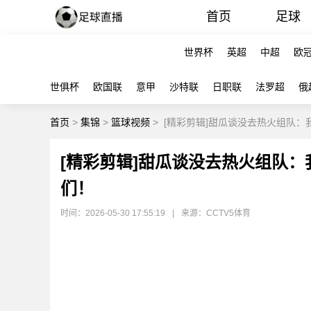
首页
足球
世界杯
英超
中超
欧
世俱杯
欧国联
意甲
沙特联
日职联
法罗超
俄
首页
>
集锦
>
篮球视频
>
[精彩剪辑]甜瓜谈没去热火组队
[精彩剪辑]甜瓜谈没去热火组队
们！
时间：2026-05-30 17:55:19
|
来源：CCTV5体育