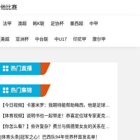
其他比赛
法甲
澳超
韩K联
足协杯
墨西超
中甲
亚美超
亚洲杯
中台联
中U17
印尼甲
摩尔甲
热门直播
热门集锦
【今日视频】卡塞米罗：我期待能帮助梅西，他是足球历
史上最伟大
【体育视频】说明书也一起带走！恭喜定位球专家麦克菲
从维拉转投
【你怎么看？】些许复杂？费兰与佩德里女友的关系在社
交媒体上引
[体育头条]冠军之心！巴西队94年世界杯首发名单！