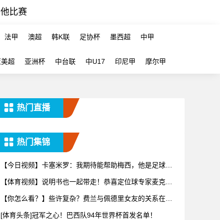
其他比赛
法甲
澳超
韩K联
足协杯
墨西超
中甲
亚美超
亚洲杯
中台联
中U17
印尼甲
摩尔甲
热门直播
热门集锦
【今日视频】卡塞米罗：我期待能帮助梅西，他是足球历
史上最伟大
【体育视频】说明书也一起带走！恭喜定位球专家麦克菲
从维拉转投
【你怎么看？】些许复杂？费兰与佩德里女友的关系在社
交媒体上引
[体育头条]冠军之心！巴西队94年世界杯首发名单！