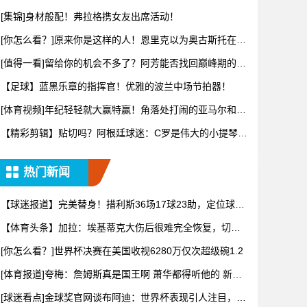
[集锦]身材般配！弗拉格携女友出席活动！
[你怎么看？]原来你是这样的人！恩里克以为奥古斯托在给
自己拍
[值得一看]留给你的机会不多了？阿芳能否找回巅峰期的状
态？
【足球】蓝黑乐章的指挥官！优雅的波兰中场节拍器！
[体育视频]年纪轻轻就大赢特赢！角落处打闹的亚马尔和尼
科！
【精彩剪辑】贴切吗？阿根廷球迷：C罗是伟大的小提琴
家，而梅西
热门新闻
【球迷报道】完美替身！措利斯36场17球23助，定位球创
造机
【体育头条】加拉：埃基蒂克大伤后很难完全恢复，切尔
西的福法纳
[你怎么看？]世界杯决赛在美国收视6280万仅次超级碗1.2
[体育报道]夸梅：詹姆斯真是国王啊 萧华都得听他的 新赛
季日
[球迷看点]金球奖官网谈布阿迪：世界杯表现引人注目，发