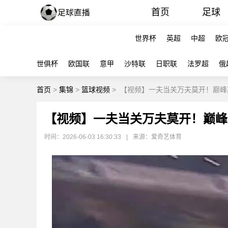
首页
足球
世界杯
英超
中超
欧
世俱杯
欧国联
意甲
沙特联
日职联
法罗超
俄
首页
>
集锦
>
篮球视频
>
【视频】一夫当关万夫莫开！巅峰
【视频】一夫当关万夫莫开！巅峰
时间：2026-06-03 16:30:33
|
来源：爱奇艺体育