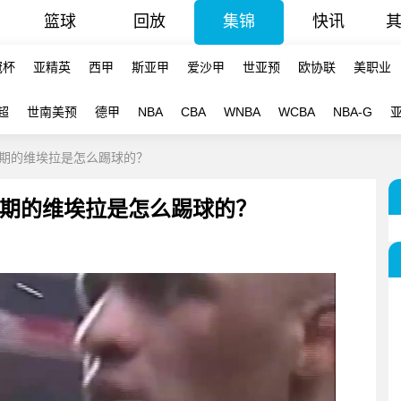
篮球
回放
集锦
快讯
冠杯
亚精英
西甲
斯亚甲
爱沙甲
世亚预
欧协联
美职业
超
世南美预
德甲
NBA
CBA
WNBA
WCBA
NBA-G
期的维埃拉是怎么踢球的？
期的维埃拉是怎么踢球的？