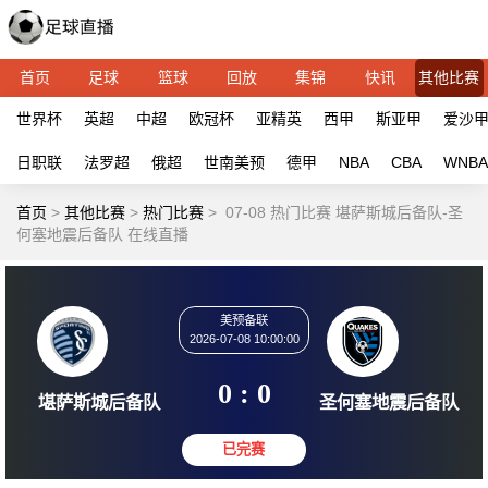
首页
足球
篮球
回放
集锦
快讯
其他比赛
世界杯
英超
中超
欧冠杯
亚精英
西甲
斯亚甲
爱沙
日职联
法罗超
俄超
世南美预
德甲
NBA
CBA
WNBA
首页
>
其他比赛
>
热门比赛
>
07-08 热门比赛 堪萨斯城后备队-圣
何塞地震后备队 在线直播
美预备联
2026-07-08 10:00:00
0 : 0