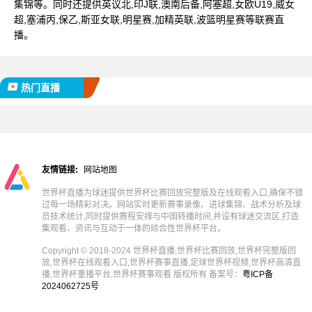
集锦等。同时还提供英议北,印J联,澳南后备,阿塞超,女欧U19,威女
超,塞浦丙,保乙,斯亚女联,明星赛,加精英联,波篮明星赛等联赛直
播。
热门直播
友情链接:
网站地图
世界杯直播为球迷提供世界杯比赛回放完整版及在线观看入口,确保不错
过每一场精彩对决。网站实时更新赛事录像、进球集锦、战术分析及球
员技术统计,同时提供赛程安排与中国转播时间,并设有球迷交流区,打造
集观看、资讯与互动于一体的综合性世界杯平台。
Copyright © 2018-2024 世界杯直播,世界杯比赛回放,世界杯完整版回
放,世界杯在线观看入口,世界杯赛事直播,足球世界杯视频,世界杯高清直
播,世界杯重播平台,世界杯赛事观看 版权所有 备案号：
粤ICP备
2024062725号