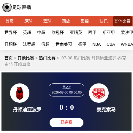
首页
足球
篮球
回放
集锦
快讯
其他比赛
世界杯
英超
中超
欧冠杯
亚精英
西甲
斯亚甲
爱沙
日职联
法罗超
俄超
世南美预
德甲
NBA
CBA
WNBA
首页
>
其他比赛
>
热门比赛
>
07-08 热门比赛 丹顿迪亚波罗-泰克
索马 在线直播
美乙2
2026-07-08 08:00:00
0 : 0