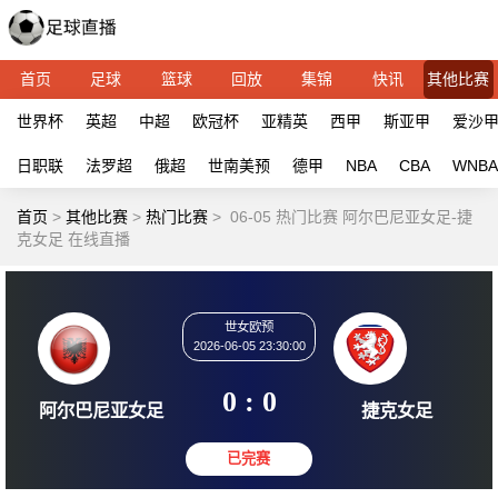
首页
足球
篮球
回放
集锦
快讯
其他比赛
世界杯
英超
中超
欧冠杯
亚精英
西甲
斯亚甲
爱沙
日职联
法罗超
俄超
世南美预
德甲
NBA
CBA
WNBA
首页
>
其他比赛
>
热门比赛
>
06-05 热门比赛 阿尔巴尼亚女足-捷
克女足 在线直播
世女欧预
2026-06-05 23:30:00
0 : 0