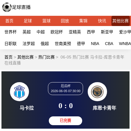
首页
足球
篮球
回放
集锦
快讯
其他比赛
世界杯
英超
中超
欧冠杯
亚精英
西甲
斯亚甲
爱沙
日职联
法罗超
俄超
世南美预
德甲
NBA
CBA
WNBA
首页
>
其他比赛
>
热门比赛
>
06-05 热门比赛 马卡拉-库恩卡青年
在线直播
厄瓜杯
2026-06-05 07:30:00
0 : 0