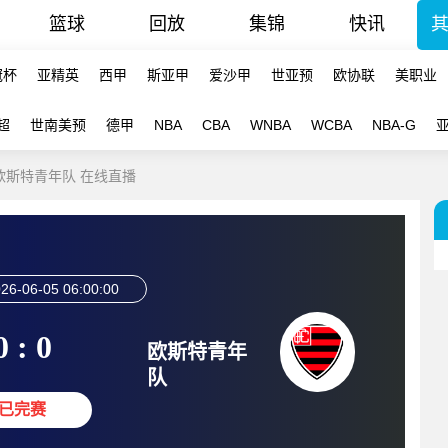
篮球
回放
集锦
快讯
冠杯
亚精英
西甲
斯亚甲
爱沙甲
世亚预
欧协联
美职业
超
世南美预
德甲
NBA
CBA
WNBA
WCBA
NBA-G
-欧斯特青年队 在线直播
26-06-05 06:00:00
0 : 0
欧斯特青年
队
已完赛