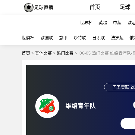
首页
足球
世界杯
英超
中超
欧
世俱杯
欧国联
意甲
沙特联
日职联
法罗超
俄
首页
>
其他比赛
>
热门比赛
>
06-05 热门比赛 维络青年队
巴圣青联
20
维络青年队