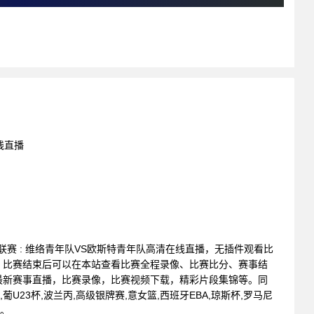
线直播
青年联赛 : 维络青年队VS欧斯特青年队高清在线直播，无插件观看比
。比赛结束后可以在本站查看比赛全程录像、比赛比分、赛事结
最新赛事直播，比赛录像，比赛视频下载，精彩片段集锦等。同
,葡U23杯,波兰丙,高级银牌赛,意女篮,西班牙EBA,琼斯杯,罗马尼
播。