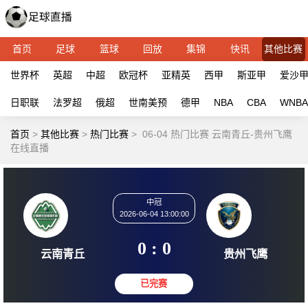
首页
足球
篮球
回放
集锦
快讯
其他比赛
世界杯
英超
中超
欧冠杯
亚精英
西甲
斯亚甲
爱沙
日职联
法罗超
俄超
世南美预
德甲
NBA
CBA
WNBA
首页
>
其他比赛
>
热门比赛
>
06-04 热门比赛 云南青丘-贵州飞鹰
在线直播
中冠
2026-06-04 13:00:00
0 : 0