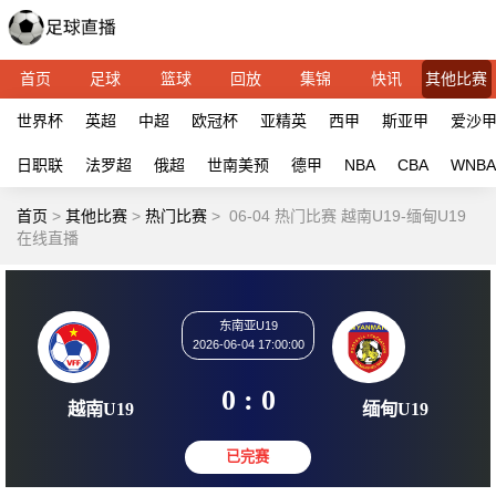
首页
足球
篮球
回放
集锦
快讯
其他比赛
世界杯
英超
中超
欧冠杯
亚精英
西甲
斯亚甲
爱沙
日职联
法罗超
俄超
世南美预
德甲
NBA
CBA
WNBA
首页
>
其他比赛
>
热门比赛
>
06-04 热门比赛 越南U19-缅甸U19
在线直播
东南亚U19
2026-06-04 17:00:00
0 : 0