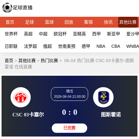
首页
足球
篮球
回放
集锦
快讯
其他比赛
世界杯
英超
中超
欧冠杯
亚精英
西甲
斯亚甲
爱沙
日职联
法罗超
俄超
世南美预
德甲
NBA
CBA
WNBA
首页
>
其他比赛
>
热门比赛
>
06-04 热门比赛 CSC 03卡塞尔-图斯
霍诺 在线直播
德戊
2026-06-04 21:00:00
0 : 0