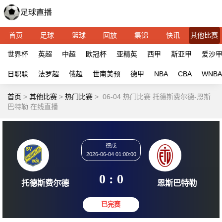
首页
足球
篮球
回放
集锦
快讯
其他比赛
世界杯
英超
中超
欧冠杯
亚精英
西甲
斯亚甲
爱沙
日职联
法罗超
俄超
世南美预
德甲
NBA
CBA
WNBA
首页
>
其他比赛
>
热门比赛
>
06-04 热门比赛 托德斯费尔德-恩斯
巴特勒 在线直播
德戊
2026-06-04 01:00:00
0 : 0