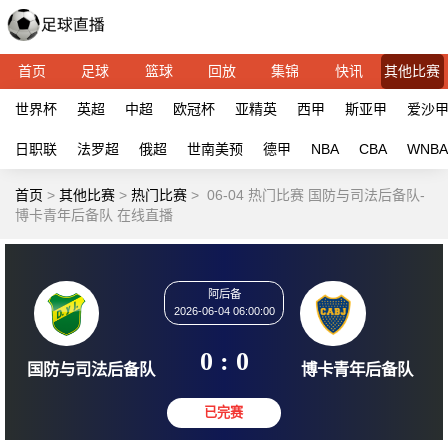
首页
足球
篮球
回放
集锦
快讯
其他比赛
世界杯
英超
中超
欧冠杯
亚精英
西甲
斯亚甲
爱沙
日职联
法罗超
俄超
世南美预
德甲
NBA
CBA
WNBA
首页
>
其他比赛
>
热门比赛
>
06-04 热门比赛 国防与司法后备队-
博卡青年后备队 在线直播
阿后备
2026-06-04 06:00:00
0 : 0