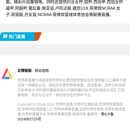
载，精彩片段集锦等。同时还提供约旦女杯,叙杯,西协甲,西加女杯,
威甲,阿超杯,葡后备,南亚运,卢旺达联,捷克U18,菲律宾NCRAA 女
子,菲篮联,丹女篮,NCRAA 菲律宾篮球体育协会等联赛直播。
热门直播
友情链接:
网站地图
世界杯直播为球迷提供世界杯比赛回放完整版及在线观看入口,确保不错
过每一场精彩对决。网站实时更新赛事录像、进球集锦、战术分析及球
员技术统计,同时提供赛程安排与中国转播时间,并设有球迷交流区,打造
集观看、资讯与互动于一体的综合性世界杯平台。
Copyright © 2018-2024 世界杯直播,世界杯比赛回放,世界杯完整版回
放,世界杯在线观看入口,世界杯赛事直播,足球世界杯视频,世界杯高清直
播,世界杯重播平台,世界杯赛事观看 版权所有 备案号：
粤ICP备
2024062725号