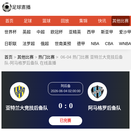
首页
足球
篮球
回放
集锦
快讯
其他比赛
世界杯
英超
中超
欧冠杯
亚精英
西甲
斯亚甲
爱沙
日职联
法罗超
俄超
世南美预
德甲
NBA
CBA
WNBA
首页
>
其他比赛
>
热门比赛
>
06-04 热门比赛 亚特兰大竞技后备
队-阿马格罗后备队 在线直播
阿后备
2026-06-04 02:00:00
0 : 0