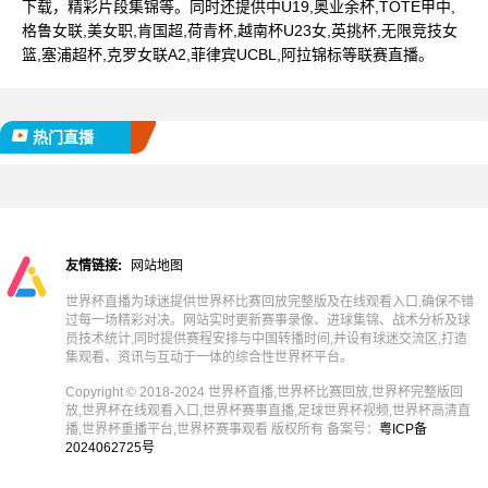
下载，精彩片段集锦等。同时还提供中U19,奥业余杯,TOTE甲中,
格鲁女联,美女职,肯国超,荷青杯,越南杯U23女,英挑杯,无限竞技女
篮,塞浦超杯,克罗女联A2,菲律宾UCBL,阿拉锦标等联赛直播。
热门直播
友情链接:
网站地图
世界杯直播为球迷提供世界杯比赛回放完整版及在线观看入口,确保不错
过每一场精彩对决。网站实时更新赛事录像、进球集锦、战术分析及球
员技术统计,同时提供赛程安排与中国转播时间,并设有球迷交流区,打造
集观看、资讯与互动于一体的综合性世界杯平台。
Copyright © 2018-2024 世界杯直播,世界杯比赛回放,世界杯完整版回
放,世界杯在线观看入口,世界杯赛事直播,足球世界杯视频,世界杯高清直
播,世界杯重播平台,世界杯赛事观看 版权所有 备案号：
粤ICP备
2024062725号