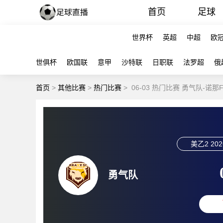
首页
足球
世界杯
英超
中超
欧
世俱杯
欧国联
意甲
沙特联
日职联
法罗超
俄
首页
>
其他比赛
>
热门比赛
>
06-03 热门比赛 勇气队-诺那
美乙2
202
勇气队