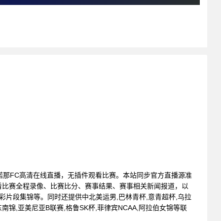
勇气队VS诺那FC高清在线直播，无插件观看比赛。本站同步官方直播源准
看比赛全程录像、比赛比分、赛事结果、赛事相关新闻报道，以
彩片段集锦等。同时还提供中北美运男,巴林青杯,意青超杯,乌拉
东南锦,亚美尼亚B联赛,格鲁SK杯,菲律宾NCAA,阿拉伯女锦等联