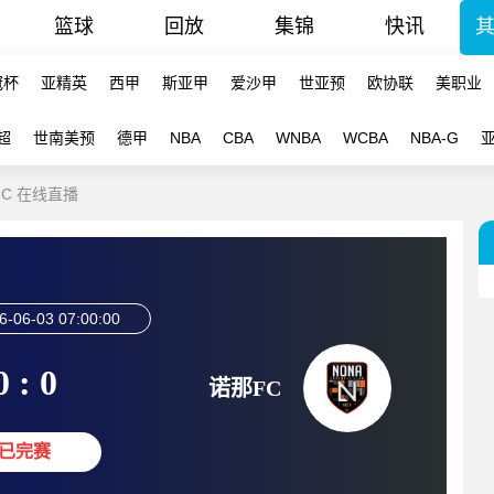
篮球
回放
集锦
快讯
冠杯
亚精英
西甲
斯亚甲
爱沙甲
世亚预
欧协联
美职业
超
世南美预
德甲
NBA
CBA
WNBA
WCBA
NBA-G
FC 在线直播
6-06-03 07:00:00
0 : 0
诺那FC
已完赛