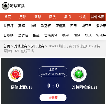
首页
足球
篮球
回放
集锦
快讯
其他比赛
世界杯
英超
中超
欧冠杯
亚精英
西甲
斯亚甲
爱沙
日职联
法罗超
俄超
世南美预
德甲
NBA
CBA
WNBA
首页
>
其他比赛
>
热门比赛
>
06-03 热门比赛 哥伦比亚U19-沙特
阿拉伯U21 在线直播
土伦杯
2026-06-03 00:30:00
0 : 0