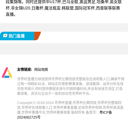
段集锦等。同时还提供中U17杯,巴马全联,奥运男足,坦桑甲,英女联
杯,非女锦U20,日撒杯,魔法瓶盃,韩联盟,国际冠军杯,西普联等联赛
直播。
热门直播
友情链接:
网站地图
世界杯直播为球迷提供世界杯比赛回放完整版及在线观看入口,确保不错
过每一场精彩对决。网站实时更新赛事录像、进球集锦、战术分析及球
员技术统计,同时提供赛程安排与中国转播时间,并设有球迷交流区,打造
集观看、资讯与互动于一体的综合性世界杯平台。
Copyright © 2018-2024 世界杯直播,世界杯比赛回放,世界杯完整版回
放,世界杯在线观看入口,世界杯赛事直播,足球世界杯视频,世界杯高清直
播,世界杯重播平台,世界杯赛事观看 版权所有 备案号：
粤ICP备
2024062725号