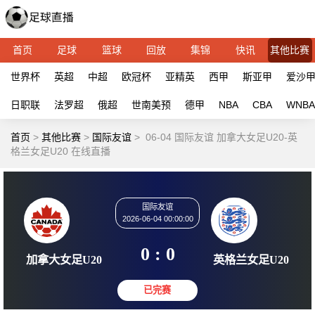
首页
足球
篮球
回放
集锦
快讯
其他比赛
世界杯
英超
中超
欧冠杯
亚精英
西甲
斯亚甲
爱沙
日职联
法罗超
俄超
世南美预
德甲
NBA
CBA
WNBA
首页
>
其他比赛
>
国际友谊
>
06-04 国际友谊 加拿大女足U20-英
格兰女足U20 在线直播
国际友谊
2026-06-04 00:00:00
0 : 0