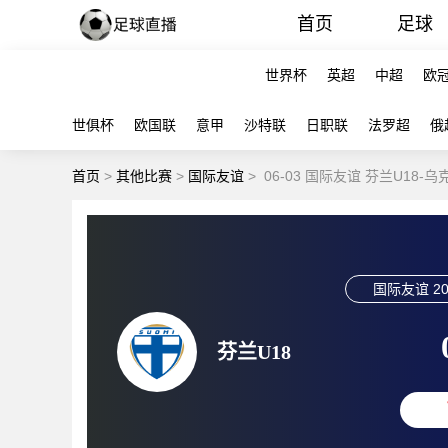
首页
足球
世界杯
英超
中超
欧
世俱杯
欧国联
意甲
沙特联
日职联
法罗超
俄
首页
>
其他比赛
>
国际友谊
>
06-03 国际友谊 芬兰U18-
国际友谊
20
芬兰U18