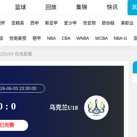
篮球
回放
集锦
快讯
冠杯
亚精英
西甲
斯亚甲
爱沙甲
世亚预
欧协联
美职业
超
世南美预
德甲
NBA
CBA
WNBA
WCBA
NBA-G
乌克兰U18 在线直播
26-06-03 23:30:00
0 : 0
乌克兰U18
已完赛