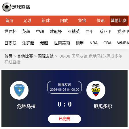
首页
足球
篮球
回放
集锦
快讯
其他比赛
世界杯
英超
中超
欧冠杯
亚精英
西甲
斯亚甲
爱沙
日职联
法罗超
俄超
世南美预
德甲
NBA
CBA
WNBA
首页
>
其他比赛
>
国际友谊
>
06-08 国际友谊 危地马拉-厄瓜多尔
在线直播
国际友谊
2026-06-08 04:00:00
0 : 0