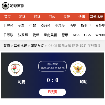
首页
足球
篮球
回放
集锦
快讯
其他比赛
世界杯
英超
中超
欧冠杯
亚精英
西甲
斯亚甲
爱沙
日职联
法罗超
俄超
世南美预
德甲
NBA
CBA
WNBA
首页
>
其他比赛
>
国际友谊
>
06-05 国际友谊 阿曼-印尼 在线直播
国际友谊
2026-06-05 21:00:00
0 : 0
阿曼
印