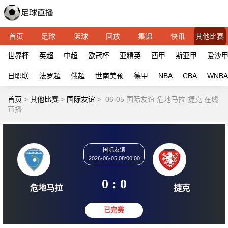
首页
足球
篮球
回放
集锦
快讯
其他比赛
世界杯
英超
中超
欧冠杯
亚精英
西甲
斯亚甲
爱沙
日职联
法罗超
俄超
世南美预
德甲
NBA
CBA
WNBA
首页
>
其他比赛
>
国际友谊
>
06-05 国际友谊 危地马拉-捷克 在线
直播
国际友谊
2026-06-05 08:00:00
0 : 0