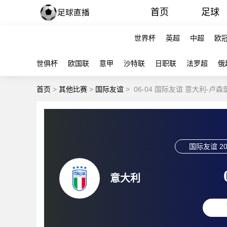
首页
足球
世界杯
英超
中超
欧
世俱杯
欧国联
意甲
沙特联
日职联
法罗超
俄
首页
>
其他比赛
>
国际友谊
>
06-04 国际友谊 意大利-卢
国际友谊
20
意大利