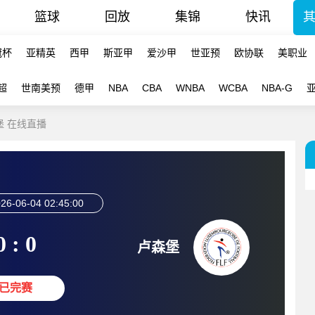
篮球
回放
集锦
快讯
冠杯
亚精英
西甲
斯亚甲
爱沙甲
世亚预
欧协联
美职业
超
世南美预
德甲
NBA
CBA
WNBA
WCBA
NBA-G
森堡 在线直播
26-06-04 02:45:00
0 : 0
卢森堡
已完赛