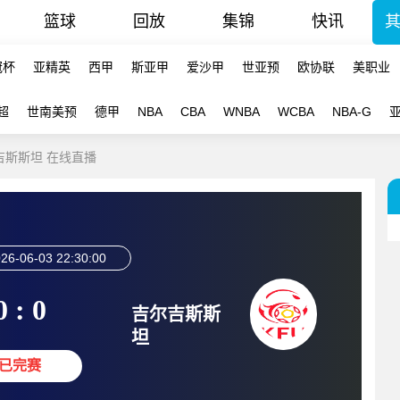
篮球
回放
集锦
快讯
冠杯
亚精英
西甲
斯亚甲
爱沙甲
世亚预
欧协联
美职业
超
世南美预
德甲
NBA
CBA
WNBA
WCBA
NBA-G
尔吉斯斯坦 在线直播
26-06-03 22:30:00
0 : 0
吉尔吉斯斯
坦
已完赛