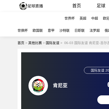
首页
足球
世界杯
英超
中超
欧
世俱杯
欧国联
意甲
沙特联
日职联
法罗超
俄
首页
>
其他比赛
>
国际友谊
>
06-03 国际友谊 肯尼亚-吉
国际友谊
20
肯尼亚