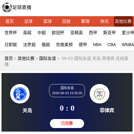
首页
足球
篮球
回放
集锦
快讯
其他比赛
世界杯
英超
中超
欧冠杯
亚精英
西甲
斯亚甲
爱沙
日职联
法罗超
俄超
世南美预
德甲
NBA
CBA
WNBA
首页
>
其他比赛
>
国际友谊
>
06-03 国际友谊 关岛-菲律宾 在线直
播
国际友谊
2026-06-03 19:30:00
0 : 0