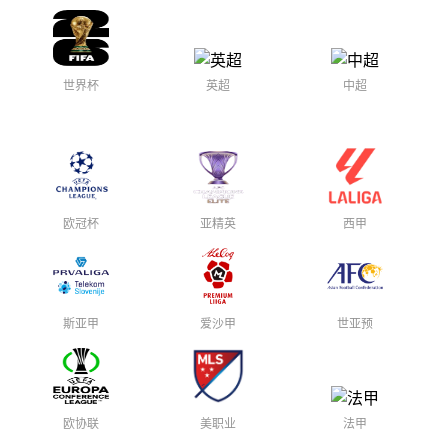
世界杯
英超
中超
欧冠杯
亚精英
西甲
斯亚甲
爱沙甲
世亚预
欧协联
美职业
法甲