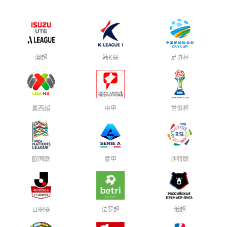
澳超
韩K联
足协杯
墨西超
中甲
世俱杯
欧国联
意甲
沙特联
日职联
法罗超
俄超