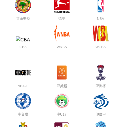
世南美预
德甲
NBA
CBA
WNBA
WCBA
NBA-G
亚美超
亚洲杯
中台联
中U17
印尼甲