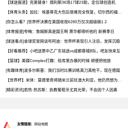
【球迷报道】完美替身！措利斯36场17球23助，定位球创造机
【体育头条】加拉：埃基蒂克大伤后很难完全恢复，切尔西的福法
纳
[你怎么看？]世界杯决赛在美国收视6280万仅次超级碗1.2
[体育报道]夸梅：詹姆斯真是国王啊 萧华都得听他的 新赛季日
[球迷看点]金球奖官网谈布阿迪：世界杯表现引人注目，发挥沉稳
【好看推荐】小吧送票中乙广东铭途vs成都蓉城B队，吧友快来互
【篮球】美媒Complex打趣：给库里办展的时候 顺便把他放
[有趣体育]波多尔斯基：我们当时比赛训练真刀真枪干，现在德国
【世界杯】米体：莫德里奇将随米兰前往澳大利亚，他仍然想为米
兰
[精彩资讯]若热·热苏斯：执教葡萄牙尤其光荣，不会因个人因素
友情链接:
网站地图