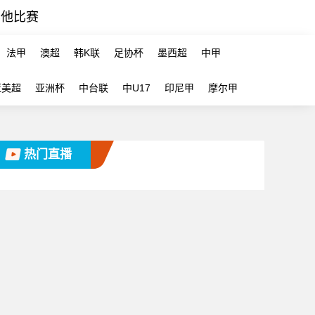
其他比赛
法甲
澳超
韩K联
足协杯
墨西超
中甲
亚美超
亚洲杯
中台联
中U17
印尼甲
摩尔甲
热门直播