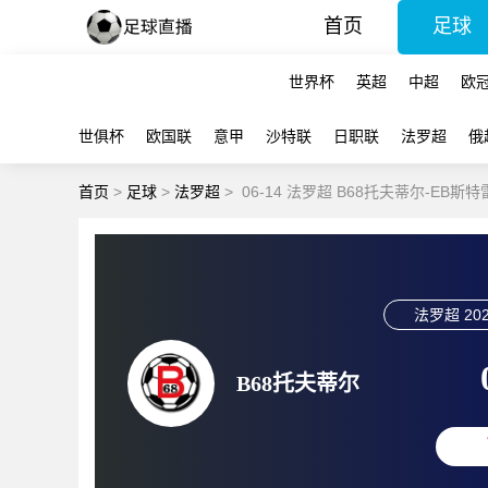
首页
足球
世界杯
英超
中超
欧
世俱杯
欧国联
意甲
沙特联
日职联
法罗超
俄
首页
>
足球
>
法罗超
>
06-14 法罗超 B68托夫蒂尔-EB斯
法罗超
202
B68托夫蒂尔