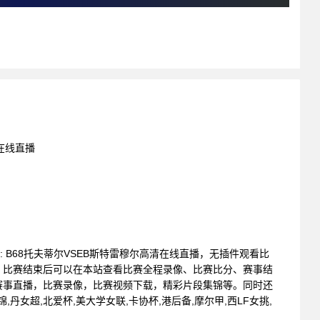
清在线直播
赛 : B68托夫蒂尔VSEB斯特雷穆尔高清在线直播，无插件观看比
。比赛结束后可以在本站查看比赛全程录像、比赛比分、赛事结
赛事直播，比赛录像，比赛视频下载，精彩片段集锦等。同时还
,丹女超,北爱杯,美大学女联,卡协杯,港后备,摩尔甲,西LF女挑,