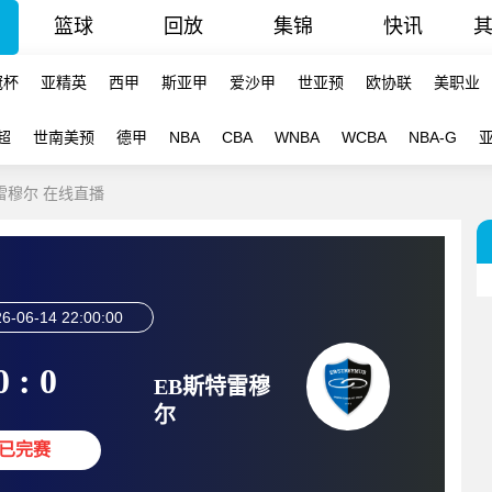
篮球
回放
集锦
快讯
冠杯
亚精英
西甲
斯亚甲
爱沙甲
世亚预
欧协联
美职业
超
世南美预
德甲
NBA
CBA
WNBA
WCBA
NBA-G
特雷穆尔 在线直播
6-06-14 22:00:00
0 : 0
EB斯特雷穆
尔
已完赛