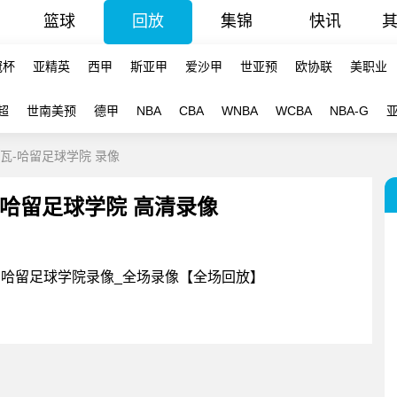
篮球
回放
集锦
快讯
冠杯
亚精英
西甲
斯亚甲
爱沙甲
世亚预
欧协联
美职业
超
世南美预
德甲
NBA
CBA
WNBA
WCBA
NBA-G
纳尔瓦-哈留足球学院 录像
 - 哈留足球学院 高清录像
尔瓦VS哈留足球学院录像_全场录像【全场回放】