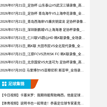
像【全场回放】
2026年07月21日_足协杯 山东泰山VS武汉三镇录像_高清
录像【全场回放】
2026年07月21日_足协杯 青岛海牛VS上海申花录像_全场
录像【高清回放】
2026年07月21日_青岛西海岸VS重庆铜梁龙 足协杯录像_
高清录像【全场回放】
2026年07月21日_深圳新鹏城VS上海海港 足协杯录像_全
场录像【视频集锦】
2026年07月21日_仁川联VS蔚山HD 韩K联录像_全场录像
【视频集锦】
2026年07月21日_韩K联 大田市民VS全北现代录像_全场
录像【高清回放】
2026年07月21日_江原FCVS济州SK FC 韩K联录像_全场
录像【高清回放】
2026年07月21日_北京国安VS大连可为 足协杯录像_高清
录像【全场回放】
2026年07月20日 马里博尔VS亚穆尼积 斯亚甲_全场录像
【全场回放】
足球集锦
【今日视频】卡塞米罗：我期待能帮助梅西，他是足球历
史上最伟大
【体育视频】说明书也一起带走！恭喜定位球专家麦克菲