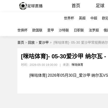
首页
足球
世界杯
英超
中超
欧
世俱杯
欧国联
意甲
沙特联
日职联
法罗超
俄
首页
>
回放
>
爱沙甲
>
[咪咕体育]- 05-30 爱沙甲常规赛
[咪咕体育]- 05-30爱沙甲 纳尔瓦
时间：2026-05-30 19:30:00
|
来源：
咪咕体育
[咪咕体育] 2026年05月30日_爱沙甲 纳