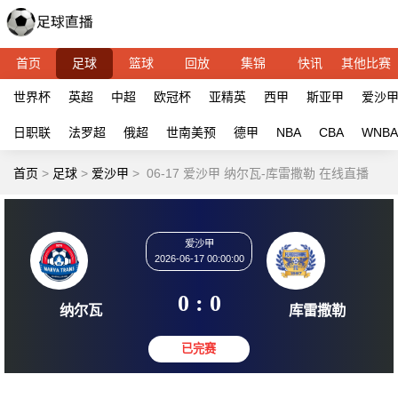
首页
足球
篮球
回放
集锦
快讯
其他比赛
世界杯
英超
中超
欧冠杯
亚精英
西甲
斯亚甲
爱沙
日职联
法罗超
俄超
世南美预
德甲
NBA
CBA
WNBA
首页
>
足球
>
爱沙甲
>
06-17 爱沙甲 纳尔瓦-库雷撒勒 在线直播
爱沙甲
2026-06-17 00:00:00
0 : 0
纳尔瓦
库雷