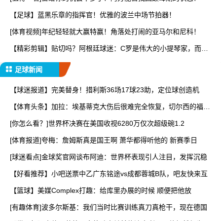
【足球】蓝黑乐章的指挥官！优雅的波兰中场节拍器！
[体育视频]年纪轻轻就大赢特赢！角落处打闹的亚马尔和尼科！
【精彩剪辑】贴切吗？阿根廷球迷：C罗是伟大的小提琴家，而梅
西
足球新闻
【球迷报道】完美替身！措利斯36场17球23助，定位球创造机
【体育头条】加拉：埃基蒂克大伤后很难完全恢复，切尔西的福法
纳
[你怎么看？]世界杯决赛在美国收视6280万仅次超级碗1.2
[体育报道]夸梅：詹姆斯真是国王啊 萧华都得听他的 新赛季日
[球迷看点]金球奖官网谈布阿迪：世界杯表现引人注目，发挥沉稳
【好看推荐】小吧送票中乙广东铭途vs成都蓉城B队，吧友快来互
【篮球】美媒Complex打趣：给库里办展的时候 顺便把他放
[有趣体育]波多尔斯基：我们当时比赛训练真刀真枪干，现在德国