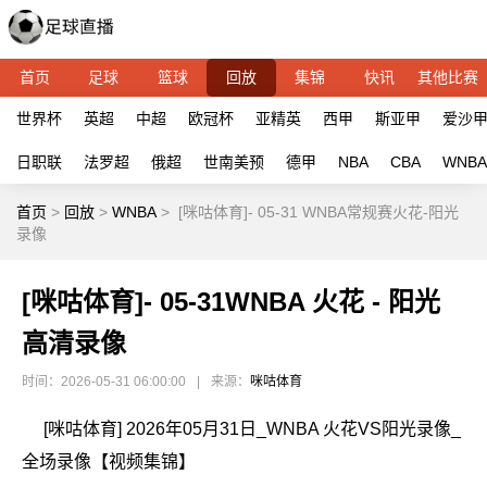
首页
足球
篮球
回放
集锦
快讯
其他比赛
世界杯
英超
中超
欧冠杯
亚精英
西甲
斯亚甲
爱沙
日职联
法罗超
俄超
世南美预
德甲
NBA
CBA
WNBA
首页
>
回放
>
WNBA
>
[咪咕体育]- 05-31 WNBA常规赛火花-阳光
录像
[咪咕体育]- 05-31WNBA 火花 - 阳光
高清录像
时间：2026-05-31 06:00:00
|
来源：
咪咕体育
[咪咕体育] 2026年05月31日_WNBA 火花VS阳光录像_
全场录像【视频集锦】