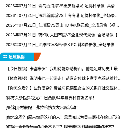
【高清回放】
2026年07月21日_青岛西海岸VS重庆铜梁龙 足协杯录像_高清录
像【全场回放】
2026年07月21日_深圳新鹏城VS上海海港 足协杯录像_全场录像
【视频集锦】
2026年07月21日_仁川联VS蔚山HD 韩K联录像_全场录像【视频
集锦】
2026年07月21日_韩K联 大田市民VS全北现代录像_全场录像【高
清回放】
2026年07月21日_江原FCVS济州SK FC 韩K联录像_全场录像
【高清回放】
足球集锦
【今日视频】卡塞米罗：我期待能帮助梅西，他是足球历史上最伟
大
【体育视频】说明书也一起带走！恭喜定位球专家麦克菲从维拉转
投
【你怎么看？】些许复杂？费兰与佩德里女友的关系在社交媒体上
引
[体育头条]冠军之心！巴西队94年世界杯首发名单！
[集锦]身材般配！弗拉格携女友出席活动！
[你怎么看？]原来你是这样的人！恩里克以为奥古斯托在给自己拍
[值得一看]留给你的机会不多了？阿芳能否找回巅峰期的状态？