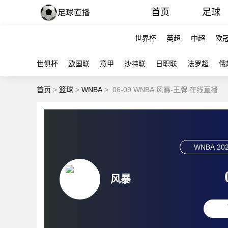
首页
足球
世界杯
英超
中超
欧
世俱杯
欧国联
意甲
沙特联
日职联
法罗超
俄
首页
>
篮球
>
WNBA
>
06-09 WNBA 风暴-王牌 在线直播
WNBA
202
风暴