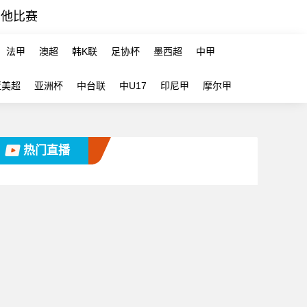
其他比赛
法甲
澳超
韩K联
足协杯
墨西超
中甲
亚美超
亚洲杯
中台联
中U17
印尼甲
摩尔甲
热门直播