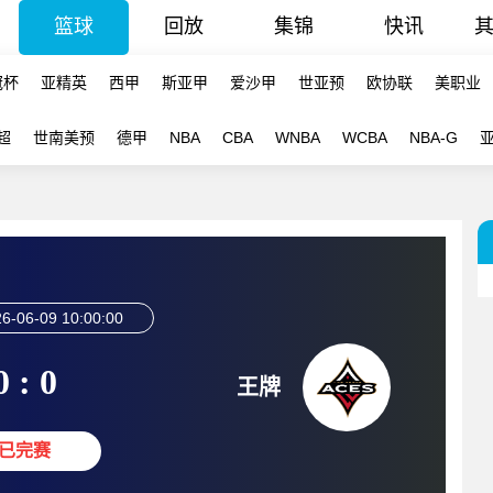
篮球
回放
集锦
快讯
冠杯
亚精英
西甲
斯亚甲
爱沙甲
世亚预
欧协联
美职业
超
世南美预
德甲
NBA
CBA
WNBA
WCBA
NBA-G
6-06-09 10:00:00
0 : 0
王牌
已完赛