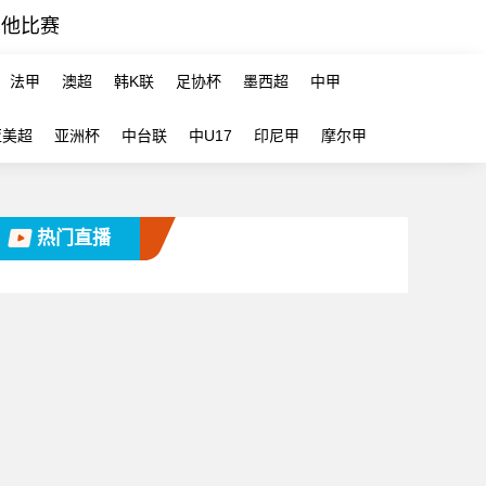
其他比赛
法甲
澳超
韩K联
足协杯
墨西超
中甲
亚美超
亚洲杯
中台联
中U17
印尼甲
摩尔甲
热门直播