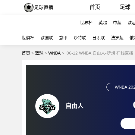
首页
足球
世界杯
英超
中超
欧
世俱杯
欧国联
意甲
沙特联
日职联
法罗超
俄
首页
>
篮球
>
WNBA
>
06-12 WNBA 自由人-梦想 在线直播
WNBA
202
自由人