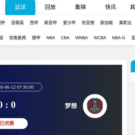
篮球
回放
集锦
快讯
冠杯
亚精英
西甲
斯亚甲
爱沙甲
世亚预
欧协联
美职业
超
世南美预
德甲
NBA
CBA
WNBA
WCBA
NBA-G
6-06-12 07:30:00
0 : 0
梦想
已完赛