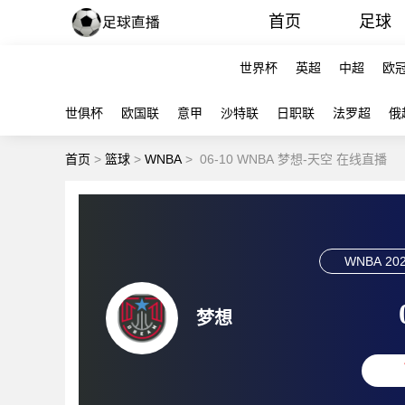
首页
足球
世界杯
英超
中超
欧
世俱杯
欧国联
意甲
沙特联
日职联
法罗超
俄
首页
>
篮球
>
WNBA
>
06-10 WNBA 梦想-天空 在线直播
WNBA
202
梦想