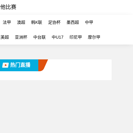
其他比赛
法甲
澳超
韩K联
足协杯
墨西超
中甲
亚美超
亚洲杯
中台联
中U17
印尼甲
摩尔甲
热门直播