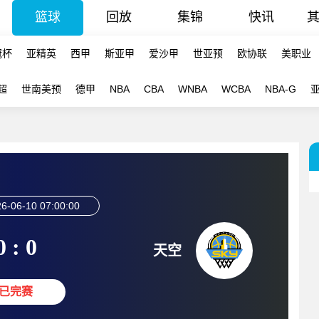
篮球
回放
集锦
快讯
冠杯
亚精英
西甲
斯亚甲
爱沙甲
世亚预
欧协联
美职业
超
世南美预
德甲
NBA
CBA
WNBA
WCBA
NBA-G
6-06-10 07:00:00
0 : 0
天空
已完赛